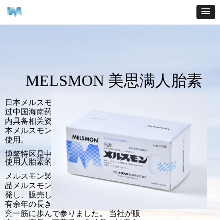
MELSMON 美思满人胎素
日本メルスモン/人胎素于2022年4月通
过中国海南药监局博鳌特区审批，特区
内具备相关资质的医疗机构可直接向日
本メルスモン原厂特批进口，于机构内
使用。
博鳌特区是中国唯一能够直接合法进口
使用人胎素的地区。
メルスモン製薬は、1956年医療用医薬
品メルスモン（薬価収載1959年）を開
発し、販売しました。創業以来、七十
有余年の長きにわたりプラセンタの研
究一筋に歩んで参りました。 当社が販