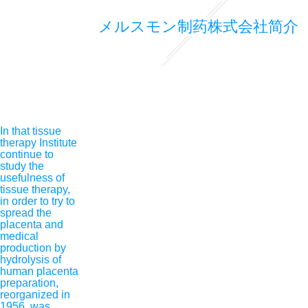
メルスモン制药株式会社简介
In that tissue
therapy Institute
continue to
study the
usefulness of
tissue therapy,
in order to try to
spread the
placenta and
medical
production by
hydrolysis of
human placenta
preparation,
reorganized in
1956, was